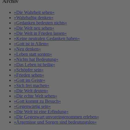
Archiv
»Die Wahrheit sehen«
»Wahrhaftig denken«
»Gedanken bedeuten nichts«
»Die Welt neu sehen«
»Die Welt in Frieden lassen«
»Keine neutralen Gedanken haben«
»Gott ist in Allem«
»Neu denken«
»Leben statt sorgen«
»Nichts hat Bedeutung«
»Das Leben ist heilig«
»Schöpfer sein«
»Frieden sehen«
»Gott im Geiste«
»Sich frei machen«
»Die Welt deuten«
»Die echte Welt sehen«
»Gott kommt zu Besuch«
»Gegenwärtig sein«
»Die Welt ist eine Erfindung«
»Die Gegenwart unvoreingenommen erleben«
»Ärgernisse und Sorgen sind bedeutungslos«