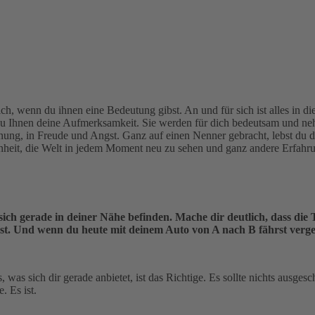
h, wenn du ihnen eine Bedeutung gibst. An und für sich ist alles in die
 du Ihnen deine Aufmerksamkeit. Sie werden für dich bedeutsam und ne
hnung, in Freude und Angst. Ganz auf einen Nenner gebracht, lebst du
enheit, die Welt in jedem Moment neu zu sehen und ganz andere Erfah
ich gerade in deiner Nähe befinden. Mache dir deutlich, dass die 
rlässt. Und wenn du heute mit deinem Auto von A nach B fährst verg
 was sich dir gerade anbietet, ist das Richtige. Es sollte nichts ausg
. Es ist.