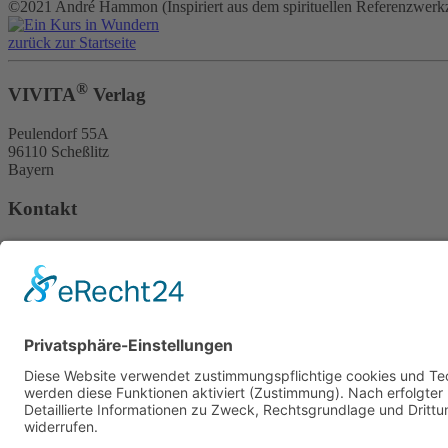
©2021 André Hammon (Inspiriert aus dem spirituellen Referenzwerk
zurück zur Startseite
®
VIVITA
Verlag
Peulendorf 55A
96110 Scheßlitz
Bayern
Kontakt
+49 9542 771364
+49 9542 771365
Diese E-Mail-Adresse ist vor Spambots geschützt! Zur Anzeige 
Kontaktformular
Informationen
Impressum
DSGVO
Datenschutzerklärung
Widerrufsbelehrung