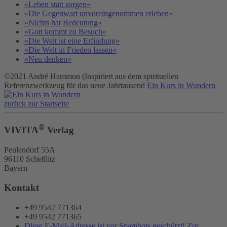
»Leben statt sorgen«
»Die Gegenwart unvoreingenommen erleben«
»Nichts hat Bedeutung«
»Gott kommt zu Besuch«
»Die Welt ist eine Erfindung«
»Die Welt in Frieden lassen«
»Neu denken«
©2021 André Hammon (Inspiriert aus dem spirituellen
Referenzwerkzeug für das neue Jahrtausend
Ein Kurs in Wundern
zurück zur Startseite
®
VIVITA
Verlag
Peulendorf 55A
96110 Scheßlitz
Bayern
Kontakt
+49 9542 771364
+49 9542 771365
Diese E-Mail-Adresse ist vor Spambots geschützt! Zur