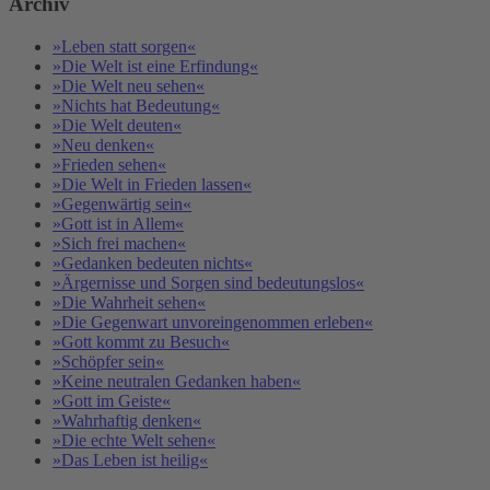
Archiv
»Leben statt sorgen«
»Die Welt ist eine Erfindung«
»Die Welt neu sehen«
»Nichts hat Bedeutung«
»Die Welt deuten«
»Neu denken«
»Frieden sehen«
»Die Welt in Frieden lassen«
»Gegenwärtig sein«
»Gott ist in Allem«
»Sich frei machen«
»Gedanken bedeuten nichts«
»Ärgernisse und Sorgen sind bedeutungslos«
»Die Wahrheit sehen«
»Die Gegenwart unvoreingenommen erleben«
»Gott kommt zu Besuch«
»Schöpfer sein«
»Keine neutralen Gedanken haben«
»Gott im Geiste«
»Wahrhaftig denken«
»Die echte Welt sehen«
»Das Leben ist heilig«