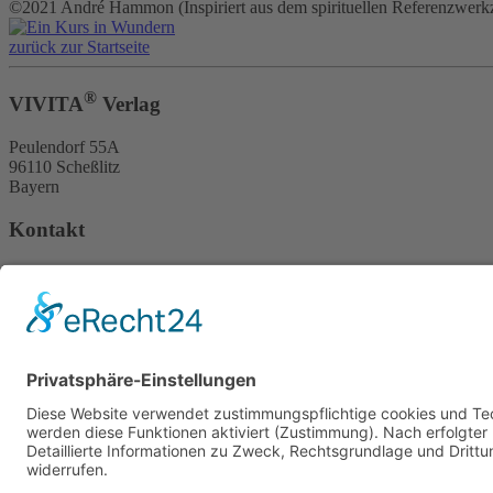
©2021 André Hammon (Inspiriert aus dem spirituellen Referenzwerk
zurück zur Startseite
®
VIVITA
Verlag
Peulendorf 55A
96110 Scheßlitz
Bayern
Kontakt
+49 9542 771364
+49 9542 771365
Diese E-Mail-Adresse ist vor Spambots geschützt! Zur Anzeige 
Kontaktformular
Informationen
Impressum
DSGVO
Datenschutzerklärung
Widerrufsbelehrung