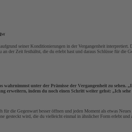
n«
ufgrund seiner Konditionierungen in der Vergangenheit interpretiert. D
u an der Zeit festhältst, die du erlebt hast und daraus Schlüsse für di
los wahrnimmst unter der Prämisse der Vergangenheit zu sehen. „Ic
 erweitern, indem du noch einen Schritt weiter gehst: „Ich sehe 
h für die Gegenwart besser öffnen und jeden Moment als etwas Neues 
esteckt wird, die du vielleicht einmal in ähnlicher Form erlebt und a