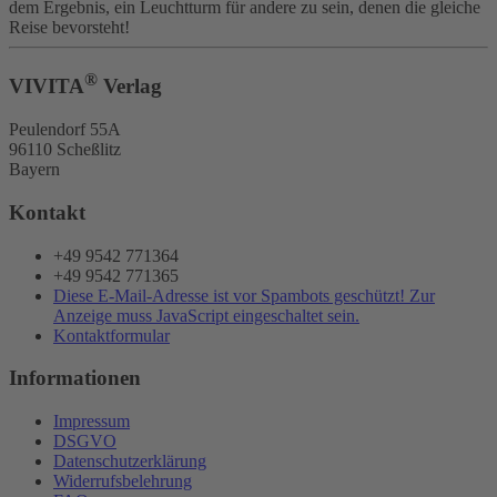
dem Ergebnis, ein Leuchtturm für andere zu sein, denen die gleiche
Reise bevorsteht!
®
VIVITA
Verlag
Peulendorf 55A
96110 Scheßlitz
Bayern
Kontakt
+49 9542 771364
+49 9542 771365
Diese E-Mail-Adresse ist vor Spambots geschützt! Zur
Anzeige muss JavaScript eingeschaltet sein.
Kontaktformular
Informationen
Impressum
DSGVO
Datenschutzerklärung
Widerrufsbelehrung