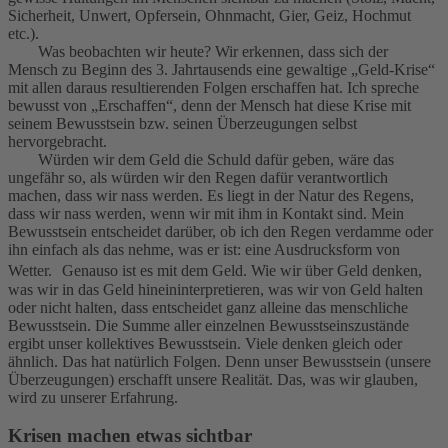
Sicherheit, Unwert, Opfersein, Ohnmacht, Gier, Geiz, Hochmut
etc.).
Was beobachten wir heute? Wir erkennen, dass sich der
Mensch zu Beginn des 3. Jahrtausends eine gewaltige „Geld-Krise“
mit allen daraus resultierenden Folgen erschaffen hat. Ich spreche
bewusst von „Erschaffen“, denn der Mensch hat diese Krise mit
seinem Bewusstsein bzw. seinen Überzeugungen selbst
hervorgebracht.
Würden wir dem Geld die Schuld dafür geben, wäre das
ungefähr so, als würden wir den Regen dafür verantwortlich
machen, dass wir nass werden. Es liegt in der Natur des Regens,
dass wir nass werden, wenn wir mit ihm in Kontakt sind. Mein
Bewusstsein entscheidet darüber, ob ich den Regen verdamme oder
ihn einfach als das nehme, was er ist: eine Ausdrucksform von
Wetter. Genauso ist es mit dem Geld. Wie wir über Geld denken,
was wir in das Geld hineininterpretieren, was wir von Geld halten
oder nicht halten, dass entscheidet ganz alleine das menschliche
Bewusstsein. Die Summe aller einzelnen Bewusstseinszustände
ergibt unser kollektives Bewusstsein. Viele denken gleich oder
ähnlich. Das hat natürlich Folgen. Denn unser Bewusstsein (unsere
Überzeugungen) erschafft unsere Realität. Das, was wir glauben,
wird zu unserer Erfahrung.
Krisen machen etwas sichtbar