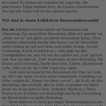
ist es dann? Es können nur Gedanken der Angst sein. Die
unbewussten Ängste kommen hoch, die Existenz scheint bedroht.
Das Ego (die Angst) will uns dies glauben machen.
Wir sind in einem kollektiven Bewusstseinswandel
Das alte
kollektive Denken basierte auf Separatismus und
Abtrennung. Das menschliche Bewusstsein fühlte sich getrennt von
„allem, was ist“ und agierte aus diesem Bewusstsein heraus. Diese
scheinbare Abtrennung brachte alles hervor, was die Menschheit
bisher erfahren hat und auch heute noch erfährt (Kriege, Gewalt,
Ausbeutung, Krisen, Krankheit etc.). Alles ging von dem
Grundgedanken aus, dass wir von den anderen und „Gott“ getrennt
sind. Was wir dabei als „Gott“ bezeichnen, ist ohne Bedeutung. Wir
können auch Universum, Quelle allen Seins, Einheit, allumfassende
Liebe, Alles was ist, das Große Ganze usw. sagen.
Geld nahm im menschlichen Bewusstsein den Platz der Liebe
ein. Mit Liebe meine ich nicht unsere romantisierte Vorstellung von
Liebe, sondern die „Essenz von allem, was ist“ – die Kraft, die alles
durchdringt, alles erschafft, alles ist. Geld, so glaubten wir bisher,
könne uns all das geben (Glück, Sicherheit, Macht etc.). Dieser
Prozess in der Evolution war beabsichtigt und für die Entwicklung
des Bewusstseins von großer Bedeutung.
Heute leben wir in einem gewaltigen Veränderungsprozess des