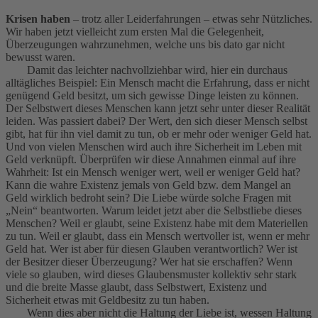
Krisen haben
– trotz aller Leiderfahrungen – etwas sehr Nützliches.
Wir haben jetzt vielleicht zum ersten Mal die Gelegenheit,
Überzeugungen wahrzunehmen, welche uns bis dato gar nicht
bewusst waren.
Damit das leichter nachvollziehbar wird, hier ein durchaus
alltägliches Beispiel: Ein Mensch macht die Erfahrung, dass er nicht
genügend Geld besitzt, um sich gewisse Dinge leisten zu können.
Der Selbstwert dieses Menschen kann jetzt sehr unter dieser Realität
leiden. Was passiert dabei? Der Wert, den sich dieser Mensch selbst
gibt, hat für ihn viel damit zu tun, ob er mehr oder weniger Geld hat.
Und von vielen Menschen wird auch ihre Sicherheit im Leben mit
Geld verknüpft. Überprüfen wir diese Annahmen einmal auf ihre
Wahrheit: Ist ein Mensch weniger wert, weil er weniger Geld hat?
Kann die wahre Existenz jemals von Geld bzw. dem Mangel an
Geld wirklich bedroht sein? Die Liebe würde solche Fragen mit
„Nein“ beantworten. Warum leidet jetzt aber die Selbstliebe dieses
Menschen? Weil er glaubt, seine Existenz habe mit dem Materiellen
zu tun. Weil er glaubt, dass ein Mensch wertvoller ist, wenn er mehr
Geld hat. Wer ist aber für diesen Glauben verantwortlich? Wer ist
der Besitzer dieser Überzeugung? Wer hat sie erschaffen? Wenn
viele so glauben, wird dieses Glaubensmuster kollektiv sehr stark
und die breite Masse glaubt, dass Selbstwert, Existenz und
Sicherheit etwas mit Geldbesitz zu tun haben.
Wenn dies aber nicht die Haltung der Liebe ist, wessen Haltung