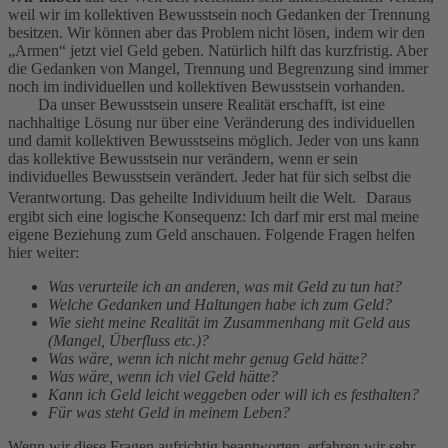
weil wir im kollektiven Bewusstsein noch Gedanken der Trennung
besitzen. Wir können aber das Problem nicht lösen, indem wir den
„Armen“ jetzt viel Geld geben. Natürlich hilft das kurzfristig. Aber
die Gedanken von Mangel, Trennung und Begrenzung sind immer
noch im individuellen und kollektiven Bewusstsein vorhanden.
Da unser Bewusstsein unsere Realität erschafft, ist eine
nachhaltige Lösung nur über eine Veränderung des individuellen
und damit kollektiven Bewusstseins möglich. Jeder von uns kann
das kollektive Bewusstsein nur verändern, wenn er sein
individuelles Bewusstsein verändert. Jeder hat für sich selbst die
Verantwortung. Das geheilte Individuum heilt die Welt. Daraus
ergibt sich eine logische Konsequenz: Ich darf mir erst mal meine
eigene Beziehung zum Geld anschauen. Folgende Fragen helfen
hier weiter:
Was verurteile ich an anderen, was mit Geld zu tun hat?
Welche Gedanken und Haltungen habe ich zum Geld?
Wie sieht meine Realität im Zusammenhang mit Geld aus
(Mangel, Überfluss etc.)?
Was wäre, wenn ich nicht mehr genug Geld hätte?
Was wäre, wenn ich viel Geld hätte?
Kann ich Geld leicht weggeben oder will ich es festhalten?
Für was steht Geld in meinem Leben?
Wenn wir diese Fragen aufrichtig beantworten, erfahren wir sehr