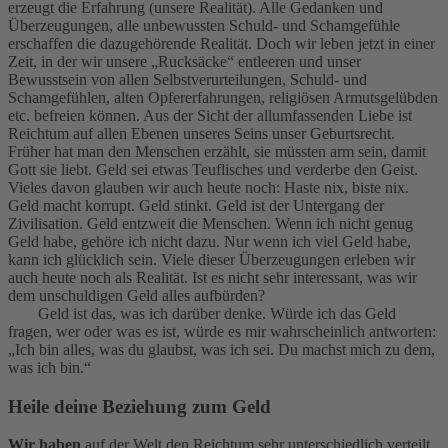
erzeugt die Erfahrung (unsere Realität). Alle Gedanken und
Überzeugungen, alle unbewussten Schuld- und Schamgefühle
erschaffen die dazugehörende Realität. Doch wir leben jetzt in einer
Zeit, in der wir unsere „Rucksäcke“ entleeren und unser
Bewusstsein von allen Selbstverurteilungen, Schuld- und
Schamgefühlen, alten Opfererfahrungen, religiösen Armutsgelübden
etc. befreien können. Aus der Sicht der allumfassenden Liebe ist
Reichtum auf allen Ebenen unseres Seins unser Geburtsrecht.
Früher hat man den Menschen erzählt, sie müssten arm sein, damit
Gott sie liebt. Geld sei etwas Teuflisches und verderbe den Geist.
Vieles davon glauben wir auch heute noch: Haste nix, biste nix.
Geld macht korrupt. Geld stinkt. Geld ist der Untergang der
Zivilisation. Geld entzweit die Menschen. Wenn ich nicht genug
Geld habe, gehöre ich nicht dazu. Nur wenn ich viel Geld habe,
kann ich glücklich sein. Viele dieser Überzeugungen erleben wir
auch heute noch als Realität. Ist es nicht sehr interessant, was wir
dem unschuldigen Geld alles aufbürden?
Geld ist das, was ich darüber denke. Würde ich das Geld
fragen, wer oder was es ist, würde es mir wahrscheinlich antworten:
„Ich bin alles, was du glaubst, was ich sei. Du machst mich zu dem,
was ich bin.“
Heile deine Beziehung zum Geld
Wir haben
auf der Welt den Reichtum sehr unterschiedlich verteilt,