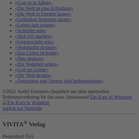
»Gott ist in Allem«
»Die Welt ist eine Erfindung«
»Die Welt in Frieden lassen«
»Gedanken bedeuten nichts«
»Leben statt sorgen«
»Schöpfer sein«
»Sich frei machen«
»Gegenwärtig sein«
»Wahrhaftig denken«
»Das Leben ist heilig«
»Neu denken«
»Die Wahrheit sehen«
»Gott im Geiste«
»Die Welt deuten«
»Ärgernisse und Sorgen sind bedeutungslos«
©2021 André Hammon (Inspiriert aus dem spirituellen
Referenzwerkzeug für das neue Jahrtausend
Ein Kurs in Wundern
zurück zur Startseite
®
VIVITA
Verlag
Peulendorf 55A