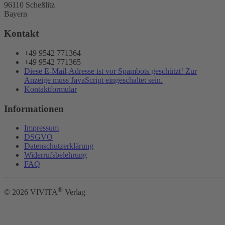
96110 Scheßlitz
Bayern
Kontakt
+49 9542 771364
+49 9542 771365
Diese E-Mail-Adresse ist vor Spambots geschützt! Zur
Anzeige muss JavaScript eingeschaltet sein.
Kontaktformular
Informationen
Impressum
DSGVO
Datenschutzerklärung
Widerrufsbelehrung
FAQ
®
©
2026
VIVITA
Verlag