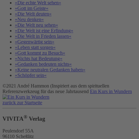
»Die echte Welt sehen«
»Gott im Geiste«
»Die Welt deuten«
»Neu denken«
»Die Welt neu sehen«
»Die Welt ist eine Erfindung«
»Die Welt in Frieden lassen«
»Gegenwärtig sein«
»Leben statt sorgen«
»Gott kommt zu Besuch«
»Nichts hat Bedeutung«
»Gedanken bedeuten nichts«
»Keine neutralen Gedanken haben«
»Schöpfer sein«
©2021 André Hammon (Inspiriert aus dem spirituellen
Referenzwerkzeug für das neue Jahrtausend
Ein Kurs in Wundern
zurück zur Startseite
®
VIVITA
Verlag
Peulendorf 55A
96110 Scheßlitz