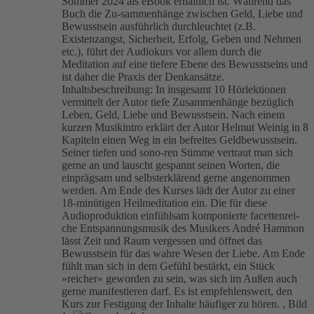
Sommer 2024 als eBook erhältlich ist. Während das
Buch die Zu-sammenhänge zwischen Geld, Liebe und
Bewusstsein ausführlich durchleuchtet (z.B.
Existenzangst, Sicherheit, Erfolg, Geben und Nehmen
etc.), führt der Audiokurs vor allem durch die
Meditation auf eine tiefere Ebene des Bewusstseins und
ist daher die Praxis der Denkansätze.
Inhaltsbeschreibung: In insgesamt 10 Hörlektionen
vermittelt der Autor tiefe Zusammenhänge bezüglich
Leben, Geld, Liebe und Bewusstsein. Nach einem
kurzen Musikintro erklärt der Autor Helmut Weinig in 8
Kapiteln einen Weg in ein befreites Geldbewusstsein.
Seiner tiefen und sono-ren Stimme vertraut man sich
gerne an und lauscht gespannt seinen Worten, die
einprägsam und selbsterklärend gerne angenommen
werden. Am Ende des Kurses lädt der Autor zu einer
18-minütigen Heilmeditation ein. Die für diese
Audioproduktion einfühlsam komponierte facettenrei-
che Entspannungsmusik des Musikers André Hammon
lässt Zeit und Raum vergessen und öffnet das
Bewusstsein für das wahre Wesen der Liebe. Am Ende
fühlt man sich in dem Gefühl bestärkt, ein Stück
»reicher« geworden zu sein, was sich im Außen auch
gerne manifestieren darf. Es ist empfehlenswert, den
Kurs zur Festigung der Inhalte häufiger zu hören.
,
Bild