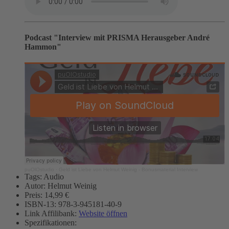
Podcast "Interview mit PRISMA Herausgeber André
Hammon"
puOlOstudio
·
Geld ist Liebe von Helmut Weinig - Bonusmaterial Interview
Tags:
Audio
Autor:
Helmut Weinig
Preis:
14,99 €
ISBN-13:
978-3-945181-40-9
Link Affilibank:
Website öffnen
Spezifikationen: