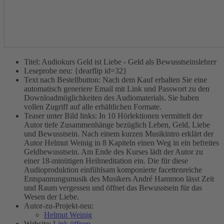
Titel:
Audiokurs Geld ist Liebe - Geld als Bewusstseinslehrer
Leseprobe neu:
{dearflip id=32}
Text nach Bestellbutton:
Nach dem Kauf erhalten Sie eine
automatisch generiere Email mit Link und Passwort zu den
Downloadmöglichkeiten des Audiomaterials. Sie haben
vollen Zugriff auf alle erhältlichen Formate.
Teaser unter Bild links:
In 10 Hörlektionen vermittelt der
Autor tiefe Zusammenhänge bezüglich Leben, Geld, Liebe
und Bewusstsein. Nach einem kurzen Musikintro erklärt der
Autor Helmut Weinig in 8 Kapiteln einen Weg in ein befreites
Geldbewusstsein. Am Ende des Kurses lädt der Autor zu
einer 18-minütigen Heilmeditation ein. Die für diese
Audioproduktion einfühlsam komponierte facettenreiche
Entspannungsmusik des Musikers André Hammon lässt Zeit
und Raum vergessen und öffnet das Bewusstsein für das
Wesen der Liebe.
Autor-zu-Projekt-neu:
Helmut Weinig
Website:
Link öffnen