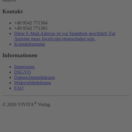
Kontakt
+49 9542 771364
+49 9542 771365
Diese E-Mail-Adresse ist vor Spambots geschützt! Zur
Anzeige muss JavaScript eingeschaltet sein.
Kontaktformular
Informationen
Impressum
DSGVO
Datenschutzerklärung
Widerrufsbelehrung
FAQ
®
©
2026
VIVITA
Verlag