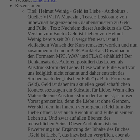
Rezensionen:
Titel:
Helmut Weinig - Geld ist Liebe - Audiokurs
,
Quelle:
VIVITA Magazin
,
Teaser:
Loslösung von
unbewusst begrenzenden Glaubensmustern zu Geld
und Fülle
,
Text:
Nachdem dieser Audiokurs als CD-
Version zum Buch »Geld ist Liebe« von Helmut
Weinig bereits seit 2018 vergriffen war, ist auf
vielfachem Wunsch der Kurs remastert worden und nun
zusammen mit einem PDF-Booklet als Download in
den Formaten MP3, WAV und FLAC erhältlich! Der
Denkansatz des Autoren postuliert das Leben als
Ausdrucksform der Liebe. Diese wahre Fülle wird von
uns lediglich nicht erkannt und daher entsteht das
Streben nach der „falschen Fülle” (z.B. in Form von
Geld). Geld ist daher im aktuellen gesellschaftlichen
Kontext sozusagen ein Substitut für Liebe. Wenn alles
Materielle eine Ausdrucksform der Liebe ist, ist unser
Vorrat grenzenlos, denn die Liebe ist ohne Grenzen.
Wer sich dem im Inneren verborgenen Reichtum der
Liebe öffnet, lässt auch Reichtum und Fülle in seinem
Leben zu. Und zwar auf allen Ebenen des
menschlichen Seins. Dieser Audiokurs ist eine
Erweiterung und Ergänzung der Inhalte des Buches
„Geld ist Liebe”, das inzwischen vergriffen, aber ab