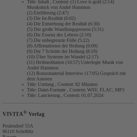
Title:
Inhalt
,
Content:
(1) Love is gold (2:14)
Musikstück von André Hammon
(2) Einführung (2:47)
(3) Die Ist-Realität (6:02)
(4) Die Entstehung der Realität (6:30)
(5) Der große Wandlungsprozess (5:31)
(6) Die Essenz des Lebens (2:10)
(7) Die unbegrenzte Fülle (5:22)
(8) Affirmationen der Heilung (6:09)
(9) Die 7 Schritte der Heilung (8:19)
(10) Über Systeme im Wandel (2:17)
(11) Heilmeditation (16:57) Unterlegte Musik von
André Hammon
(12) Bonusmaterial Interview (17:05) Gespräch mit
dem Autoren
Title:
Umfang
,
Content:
82 Minuten
Title:
Datei-Formate
,
Content:
WAV, FLAC, MP3
Title:
Lancierung
,
Content:
01.07.2024
®
VIVITA
Verlag
Peulendorf 55A
96110 Scheßlitz
Bayern