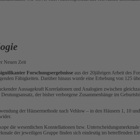
logie
er Neuen Zeit
ignifikanter Forschungsergebnisse
aus der 20jährigen Arbeit des Fo
agenden Fähigkeiten. Darüber hinaus wurde eine Erhebung von 125 übe
uckender Aussagekraft Korrelationen und Analogien zwischen gleichzah
her Deutungsansatz, der bisher verborgene Zusammenhänge im Geburtsbil
Anwendung der Häusermethode nach Vehlow – in den Häusern 1, 10 und 1
wider.
kope die wesentlichen Konstellationen bzw. Unterscheidungsmerkmale
kmale der jeweiligen Gruppe finden sich eindeutig im betreffenden Ei