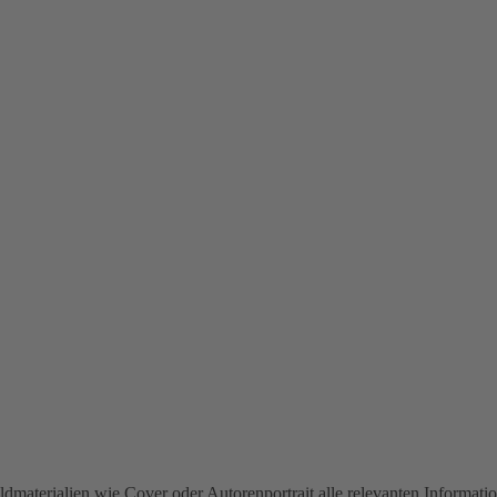
 Bildmaterialien wie Cover oder Autorenportrait alle relevanten Info