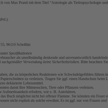
h von Max Prantl mit dem Titel “Astrologie als Tiefenpsychologie un
hPrG)
55, 96110 Scheßlitz
 unter
Spezifikationen
rbraucher als unselbständig denkende und unverantwortlich handelnde W
i sachgemäßer Verwendung keine Sicherheitsrisiken
. Bitte beachten S
ben, die zu körperlichen Reaktionen wie Schwindelgefühlen führen kön
n Papierschnitten zu verletzen. Tragen Sie ggf. einen Handschutz beim 
ens deklarierte Lebensmittel.
nnten damit Ihre Mitmenschen, Tiere oder Pflanzen verletzen.
ilte Aufmerksamkeit erfodern, wie z. B. Autofahren.
e das Buch möglichst nicht bei offener Flamme. Sie könnten ein Feuer e
sonen nicht explizit als solche erwähnt. Es ist ggf. nur von Frauen un