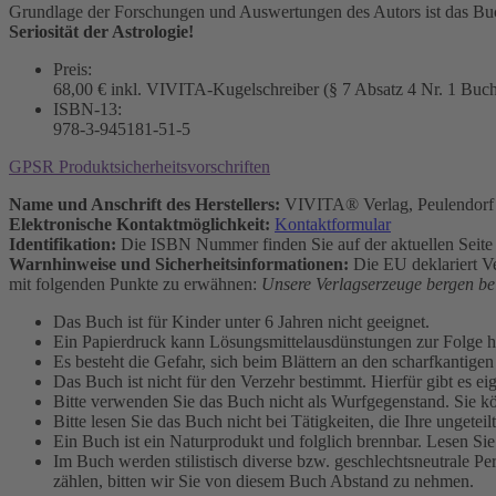
Grundlage der Forschungen und Auswertungen des Autors ist das Buc
Seriosität der Astrologie!
Preis:
68,00 € inkl. VIVITA-Kugelschreiber (§ 7 Absatz 4 Nr. 1 Buc
ISBN-13:
978-3-945181-51-5
GPSR Produktsicherheitsvorschriften
Name und Anschrift des Herstellers:
VIVITA® Verlag, Peulendorf 
Elektronische Kontaktmöglichkeit:
Kontaktformular
Identifikation:
Die ISBN Nummer finden Sie auf der aktuellen Seite
Warnhinweise und Sicherheitsinformationen:
Die EU deklariert Ve
mit folgenden Punkte zu erwähnen:
Unsere Verlagserzeuge bergen be
Das Buch ist für Kinder unter 6 Jahren nicht geeignet.
Ein Papierdruck kann Lösungsmittelausdünstungen zur Folge ha
Es besteht die Gefahr, sich beim Blättern an den scharfkantige
Das Buch ist nicht für den Verzehr bestimmt. Hierfür gibt es eig
Bitte verwenden Sie das Buch nicht als Wurfgegenstand. Sie kö
Bitte lesen Sie das Buch nicht bei Tätigkeiten, die Ihre ungete
Ein Buch ist ein Naturprodukt und folglich brennbar. Lesen Si
Im Buch werden stilistisch diverse bzw. geschlechtsneutrale Per
zählen, bitten wir Sie von diesem Buch Abstand zu nehmen.